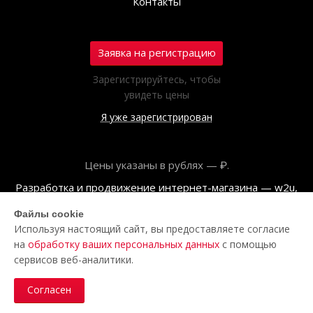
Контакты
Заявка на регистрацию
Зарегистрируйтесь, чтобы
увидеть цены
Я уже зарегистрирован
Цены указаны в рублях — ₽.
Разработка и продвижение интернет-магазина — w2u,
2018
Файлы cookie
Используя настоящий сайт, вы предоставляете согласие
© ООО «Полар центр», 2026
на
обработку ваших персональных данных
с помощью
Пользовательское соглашение
сервисов веб-аналитики.
Политика обработки персональных данных
Согласен