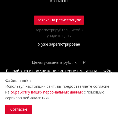
Контакты
Заявка на регистрацию
Зарегистрируйтесь, чтобы
увидеть цены
Я уже зарегистрирован
Цены указаны в рублях — ₽.
Разработка и продвижение интернет-магазина — w2u,
2018
Файлы cookie
Используя настоящий сайт, вы предоставляете согласие
© ООО «Полар центр», 2026
на
обработку ваших персональных данных
с помощью
Пользовательское соглашение
сервисов веб-аналитики.
Политика обработки персональных данных
Согласен