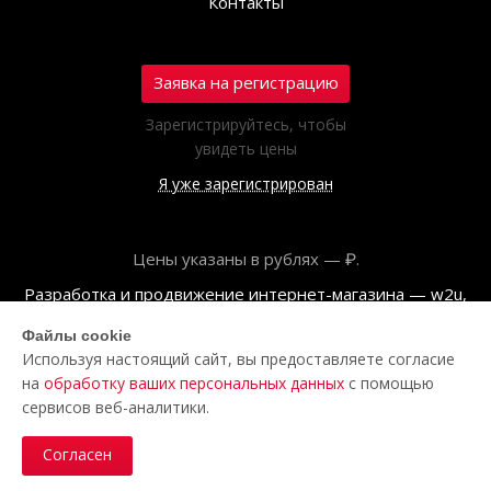
Контакты
Заявка на регистрацию
Зарегистрируйтесь, чтобы
увидеть цены
Я уже зарегистрирован
Цены указаны в рублях — ₽.
Разработка и продвижение интернет-магазина — w2u,
2018
Файлы cookie
Используя настоящий сайт, вы предоставляете согласие
© ООО «Полар центр», 2026
на
обработку ваших персональных данных
с помощью
Пользовательское соглашение
сервисов веб-аналитики.
Политика обработки персональных данных
Согласен