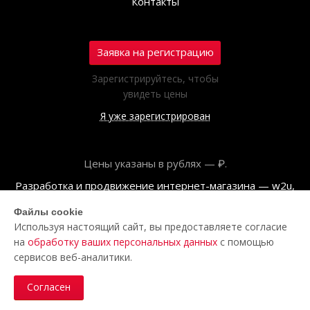
Контакты
Заявка на регистрацию
Зарегистрируйтесь, чтобы
увидеть цены
Я уже зарегистрирован
Цены указаны в рублях — ₽.
Разработка и продвижение интернет-магазина — w2u,
2018
Файлы cookie
Используя настоящий сайт, вы предоставляете согласие
© ООО «Полар центр», 2026
на
обработку ваших персональных данных
с помощью
Пользовательское соглашение
сервисов веб-аналитики.
Политика обработки персональных данных
Согласен