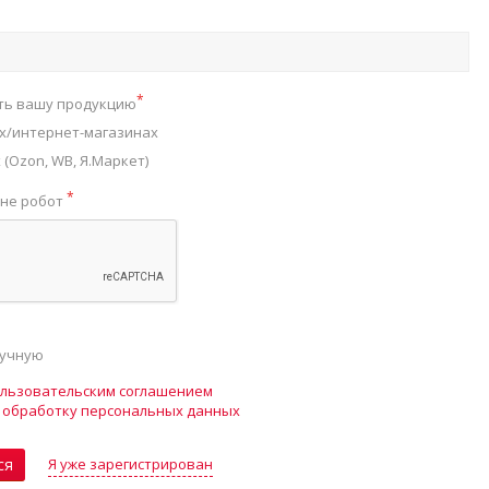
*
ть вашу продукцию
х/интернет-магазинах
(Ozon, WB, Я.Маркет)
*
 не робот
ручную
льзовательским соглашением
а
обработку персональных данных
Я уже зарегистрирован
ся