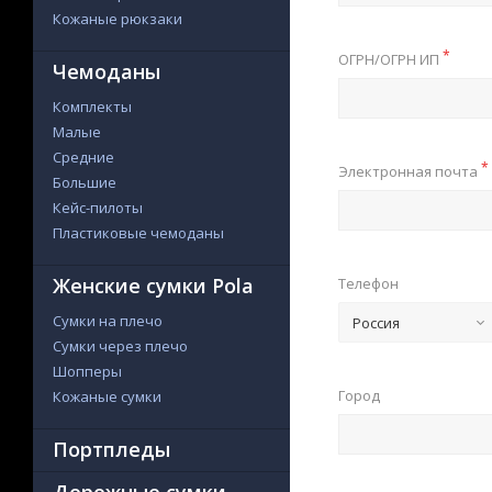
Кожаные рюкзаки
*
ОГРН/ОГРН ИП
Чемоданы
Комплекты
Малые
Средние
*
Электронная почта
Большие
Кейс-пилоты
Пластиковые чемоданы
Женские сумки Pola
Телефон
Сумки на плечо
Россия
Сумки через плечо
Шопперы
Город
Кожаные сумки
Портпледы