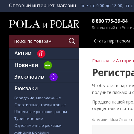
Оптовый интернет-магазин
пн-чт с 9:00 до 18:00, пт с
8 800 775-39-84
Бесплатный по Росси
Стать партнёром
Акции
Главная
Автори
Новинки
Регистр
Эксклюзив
Чтобы стать партне
Рюкзаки
получите письмо и 
Городские, молодежные
Продажа нашей проду
Спортивные, трекинговые
осуществляется тол
Школьные рюкзаки, ранцы
Туристические
Фамилия Имя Отчест
Однолямочные рюкзаки
Женские рюкзаки