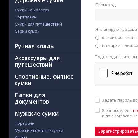
Дорожные сумки
Промокод
Сумки на колесах
Портпледы
Сумки для путешествий
Я планирую продава
Серии сумок
в своих розничны
Ручная кладь
на маркетплейсах 
Подтвердите, что вы
Аксессуары для
путешествий
Спортивные, фитнес
сумки
Папки для
Задать пароль в
документов
Я ознакомлен с
по
Мужские сумки
и даю согласие н
Портфели
Мужские кожаные сумки
Зарегистрировать
Кейсы