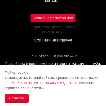
Контакты
Заявка на регистрацию
Зарегистрируйтесь, чтобы
увидеть цены
Я уже зарегистрирован
Цены указаны в рублях — ₽.
Разработка и продвижение интернет-магазина — w2u,
2018
Файлы cookie
Используя настоящий сайт, вы предоставляете согласие
© ООО «Полар центр», 2026
на
обработку ваших персональных данных
с помощью
Пользовательское соглашение
сервисов веб-аналитики.
Политика обработки персональных данных
Согласен