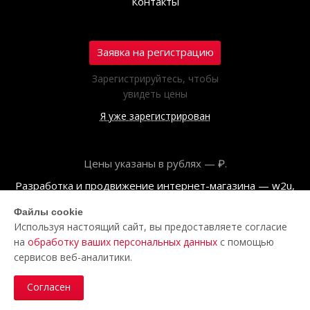
Контакты
Заявка на регистрацию
Зарегистрируйтесь, чтобы
увидеть цены
Я уже зарегистрирован
Цены указаны в рублях — ₽.
Разработка и продвижение интернет-магазина — w2u,
2018
Файлы cookie
Используя настоящий сайт, вы предоставляете согласие
© ООО «Полар центр», 2026
на
обработку ваших персональных данных
с помощью
Пользовательское соглашение
сервисов веб-аналитики.
Политика обработки персональных данных
Согласен