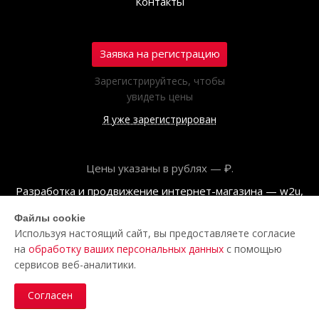
Контакты
Заявка на регистрацию
Зарегистрируйтесь, чтобы
увидеть цены
Я уже зарегистрирован
Цены указаны в рублях — ₽.
Разработка и продвижение интернет-магазина — w2u,
2018
Файлы cookie
Используя настоящий сайт, вы предоставляете согласие
© ООО «Полар центр», 2026
на
обработку ваших персональных данных
с помощью
Пользовательское соглашение
сервисов веб-аналитики.
Политика обработки персональных данных
Согласен