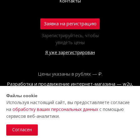
Контакты
Заявка на регистрацию
Зарегистрируйтесь, чтобы
увидеть цены
Я уже зарегистрирован
Цены указаны в рублях — ₽.
Разработка и продвижение интернет-магазина — w2u,
2018
Файлы cookie
Используя настоящий сайт, вы предоставляете согласие
© ООО «Полар центр», 2026
на
обработку ваших персональных данных
с помощью
Пользовательское соглашение
сервисов веб-аналитики.
Политика обработки персональных данных
Согласен