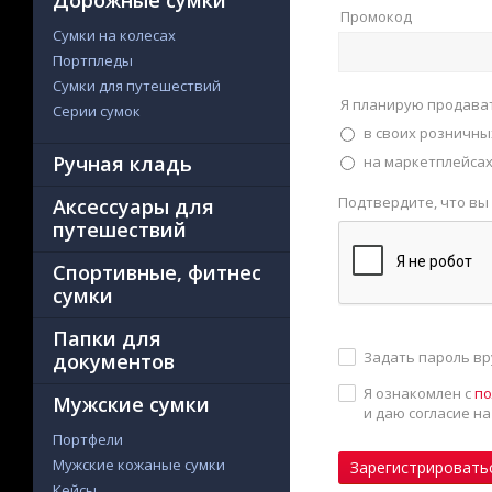
Дорожные сумки
Промокод
Сумки на колесах
Портпледы
Сумки для путешествий
Я планирую продава
Серии сумок
в своих розничны
Ручная кладь
на маркетплейсах 
Подтвердите, что вы
Аксессуары для
путешествий
Спортивные, фитнес
сумки
Папки для
Задать пароль в
документов
Я ознакомлен с
по
Мужские сумки
и даю согласие н
Портфели
Мужские кожаные сумки
Зарегистрировать
Кейсы