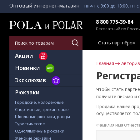
Оптовый интернет-магазин
пн-чт с 9:00 до 18:00, пт с
8 800 775-39-84
Бесплатный по Росси
Стать партнёром
Акции
Главная
Автори
Новинки
Регистр
Эксклюзив
Чтобы стать партне
Рюкзаки
получите письмо и 
Городские, молодежные
Продажа нашей проду
Спортивные, трекинговые
осуществляется тол
Школьные рюкзаки, ранцы
Туристические
Фамилия Имя Отчест
Однолямочные рюкзаки
Женские рюкзаки