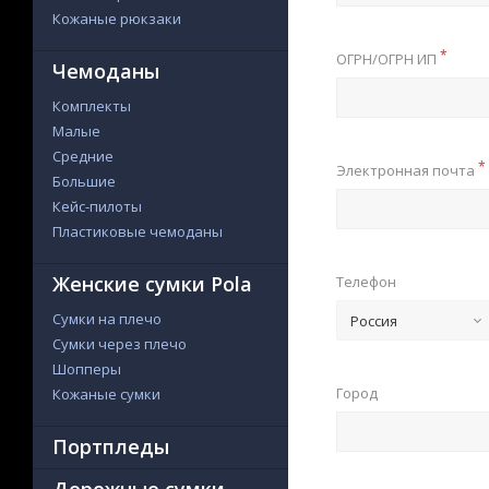
Кожаные рюкзаки
*
ОГРН/ОГРН ИП
Чемоданы
Комплекты
Малые
Средние
*
Электронная почта
Большие
Кейс-пилоты
Пластиковые чемоданы
Женские сумки Pola
Телефон
Сумки на плечо
Россия
Сумки через плечо
Шопперы
Город
Кожаные сумки
Портпледы