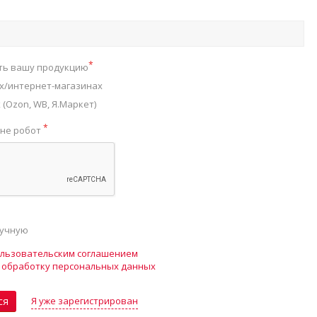
*
ть вашу продукцию
х/интернет-магазинах
(Ozon, WB, Я.Маркет)
*
 не робот
ручную
льзовательским соглашением
а
обработку персональных данных
Я уже зарегистрирован
ся