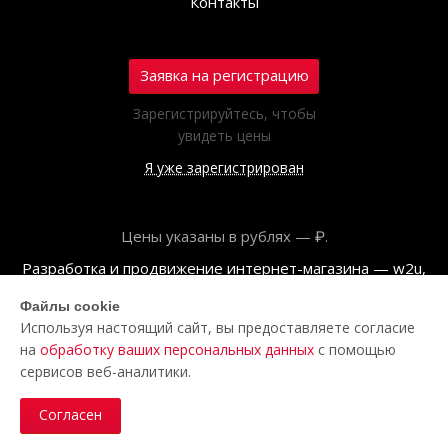
Контакты
Заявка на регистрацию
Зарегистрируйтесь, чтобы
увидеть цены
Я уже зарегистрирован
Цены указаны в рублях — ₽.
Разработка и продвижение интернет-магазина — w2u,
2018
Файлы cookie
Используя настоящий сайт, вы предоставляете согласие
© ООО «Полар центр», 2026
на
обработку ваших персональных данных
с помощью
Пользовательское соглашение
сервисов веб-аналитики.
Политика обработки персональных данных
Согласен