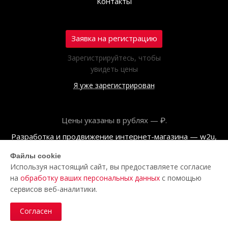
Контакты
Заявка на регистрацию
Зарегистрируйтесь, чтобы
увидеть цены
Я уже зарегистрирован
Цены указаны в рублях — ₽.
Разработка и продвижение интернет-магазина — w2u,
2018
Файлы cookie
Используя настоящий сайт, вы предоставляете согласие
© ООО «Полар центр», 2026
на
обработку ваших персональных данных
с помощью
Пользовательское соглашение
сервисов веб-аналитики.
Политика обработки персональных данных
Согласен