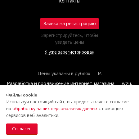
Контакты
Заявка на регистрацию
Зарегистрируйтесь, чтобы
увидеть цены
Я уже зарегистрирован
Цены указаны в рублях — ₽.
Разработка и продвижение интернет-магазина — w2u,
2018
Файлы cookie
Используя настоящий сайт, вы предоставляете согласие
© ООО «Полар центр», 2026
на
обработку ваших персональных данных
с помощью
Пользовательское соглашение
сервисов веб-аналитики.
Политика обработки персональных данных
Согласен