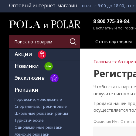
Оптовый интернет-магазин
пн-чт с 9:00 до 18:00, пт с
8 800 775-39-84
Бесплатный по Росси
Стать партнёром
Акции
Главная
Автори
Новинки
Регистр
Эксклюзив
Чтобы стать партне
Рюкзаки
получите письмо и 
Городские, молодежные
Продажа нашей проду
Спортивные, трекинговые
осуществляется тол
Школьные рюкзаки, ранцы
Туристические
Фамилия Имя Отчест
Однолямочные рюкзаки
Женские рюкзаки