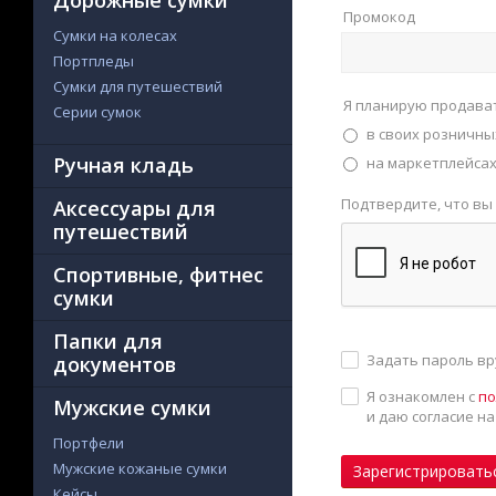
Дорожные сумки
Промокод
Сумки на колесах
Портпледы
Сумки для путешествий
Я планирую продава
Серии сумок
в своих розничны
Ручная кладь
на маркетплейсах 
Подтвердите, что вы
Аксессуары для
путешествий
Спортивные, фитнес
сумки
Папки для
Задать пароль в
документов
Я ознакомлен с
по
Мужские сумки
и даю согласие н
Портфели
Мужские кожаные сумки
Зарегистрировать
Кейсы