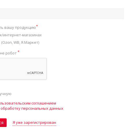
*
ть вашу продукцию
х/интернет-магазинах
(Ozon, WB, Я.Маркет)
*
 не робот
ручную
льзовательским соглашением
а
обработку персональных данных
Я уже зарегистрирован
ся