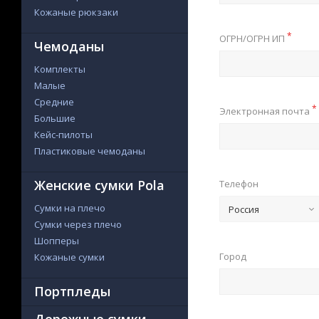
Кожаные рюкзаки
*
ОГРН/ОГРН ИП
Чемоданы
Комплекты
Малые
Средние
*
Электронная почта
Большие
Кейс-пилоты
Пластиковые чемоданы
Женские сумки Pola
Телефон
Сумки на плечо
Россия
Сумки через плечо
Шопперы
Город
Кожаные сумки
Портпледы