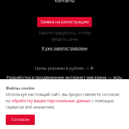
Контакты
Заявка на регистрацию
Зарегистрируйтесь, чтобы
увидеть цены
Я уже зарегистрирован
Цены указаны в рублях — ₽.
Разработка и продвижение интернет-магазина — w2u,
2018
Файлы cookie
Используя настоящий сайт, вы предоставляете согласие
© ООО «Полар центр», 2026
на
обработку ваших персональных данных
с помощью
Пользовательское соглашение
сервисов веб-аналитики.
Политика обработки персональных данных
Согласен