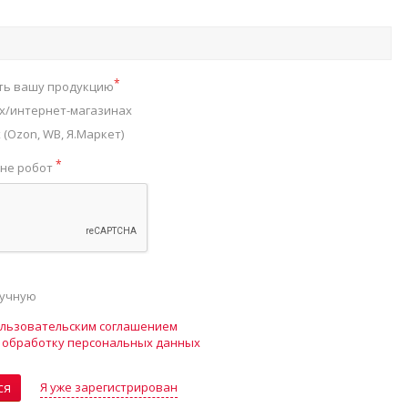
*
ть вашу продукцию
х/интернет-магазинах
(Ozon, WB, Я.Маркет)
*
 не робот
ручную
льзовательским соглашением
а
обработку персональных данных
Я уже зарегистрирован
ся