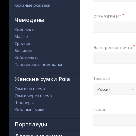
Кожаные рюкзаки
*
ОГРН/ОГРН ИП
Чемоданы
Комплекты
Малые
Средние
*
Электронная почта
Большие
Кейс-пилоты
Пластиковые чемоданы
Женские сумки Pola
Телефон
Сумки на плечо
Россия
Сумки через плечо
Шопперы
Город
Кожаные сумки
Портпледы