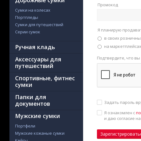
Дорожные сумки
Промокод
Сумки на колесах
Портпледы
Сумки для путешествий
Я планирую продава
Серии сумок
в своих розничны
Ручная кладь
на маркетплейсах 
Подтвердите, что вы
Аксессуары для
путешествий
Спортивные, фитнес
сумки
Папки для
Задать пароль в
документов
Я ознакомлен с
по
Мужские сумки
и даю согласие н
Портфели
Мужские кожаные сумки
Зарегистрировать
Кейсы