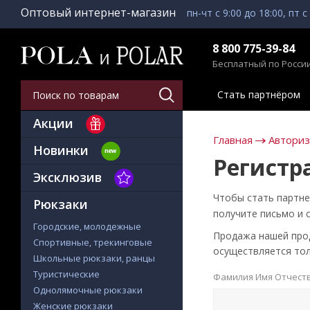
Оптовый интернет-магазин
пн-чт с 9:00 до 18:00, пт с
8 800 775-39-84
Бесплатный по Росси
Стать партнёром
Акции
Главная
Автори
Новинки
Регистр
Эксклюзив
Чтобы стать партне
Рюкзаки
получите письмо и 
Городские, молодежные
Продажа нашей проду
Спортивные, трекинговые
осуществляется тол
Школьные рюкзаки, ранцы
Туристические
Фамилия Имя Отчест
Однолямочные рюкзаки
Женские рюкзаки