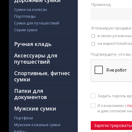
Дорожные сумки
Промокод
Сумки на колесах
Портпледы
Сумки для путешествий
Я планирую продава
Серии сумок
в своих розничны
Ручная кладь
на маркетплейсах 
Подтвердите, что вы
Аксессуары для
путешествий
Спортивные, фитнес
сумки
Папки для
Задать пароль в
документов
Я ознакомлен с
по
Мужские сумки
и даю согласие н
Портфели
Мужские кожаные сумки
Зарегистрировать
Кейсы