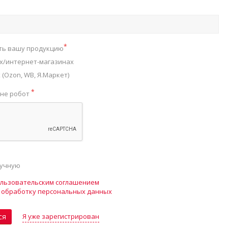
*
ть вашу продукцию
х/интернет-магазинах
(Ozon, WB, Я.Маркет)
*
 не робот
ручную
льзовательским соглашением
а
обработку персональных данных
Я уже зарегистрирован
ся