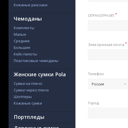
Кожаные рюкзаки
*
ОГРН/ОГРН ИП
Чемоданы
Комплекты
Малые
Средние
*
Электронная почта
Большие
Кейс-пилоты
Пластиковые чемоданы
Женские сумки Pola
Телефон
Сумки на плечо
Россия
Сумки через плечо
Шопперы
Город
Кожаные сумки
Портпледы