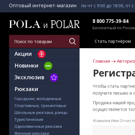
Оптовый интернет-магазин
пн-чт с 9:00 до 18:00, пт с
8 800 775-39-84
Бесплатный по Росси
Стать партнёром
Акции
Главная
Автори
Новинки
Регистр
Эксклюзив
Чтобы стать партне
Рюкзаки
получите письмо и 
Городские, молодежные
Продажа нашей проду
Спортивные, трекинговые
осуществляется тол
Школьные рюкзаки, ранцы
Туристические
Фамилия Имя Отчест
Однолямочные рюкзаки
Женские рюкзаки