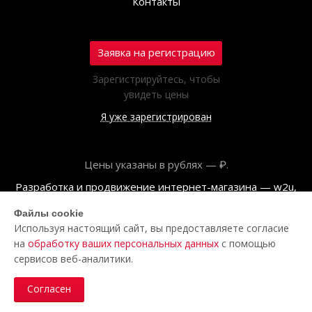
Контакты
Заявка на регистрацию
Зарегистрируйтесь, чтобы
увидеть цены
Я уже зарегистрирован
Цены указаны в рублях — ₽.
Разработка и продвижение интернет-магазина — w2u,
2018
Файлы cookie
Используя настоящий сайт, вы предоставляете согласие
© ООО «Полар центр», 2026
на
обработку ваших персональных данных
с помощью
Пользовательское соглашение
сервисов веб-аналитики.
Политика обработки персональных данных
Согласен