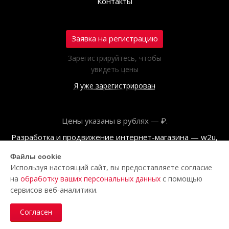
Контакты
Заявка на регистрацию
Зарегистрируйтесь, чтобы
увидеть цены
Я уже зарегистрирован
Цены указаны в рублях — ₽.
Разработка и продвижение интернет-магазина — w2u,
2018
Файлы cookie
Используя настоящий сайт, вы предоставляете согласие
© ООО «Полар центр», 2026
на
обработку ваших персональных данных
с помощью
Пользовательское соглашение
сервисов веб-аналитики.
Политика обработки персональных данных
Согласен