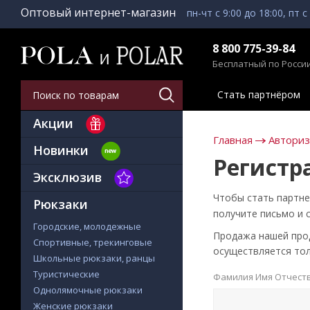
Оптовый интернет-магазин
пн-чт с 9:00 до 18:00, пт с
8 800 775-39-84
Бесплатный по Росси
Стать партнёром
Акции
Главная
Автори
Новинки
Регистр
Эксклюзив
Чтобы стать партне
Рюкзаки
получите письмо и 
Городские, молодежные
Продажа нашей проду
Спортивные, трекинговые
осуществляется тол
Школьные рюкзаки, ранцы
Туристические
Фамилия Имя Отчест
Однолямочные рюкзаки
Женские рюкзаки