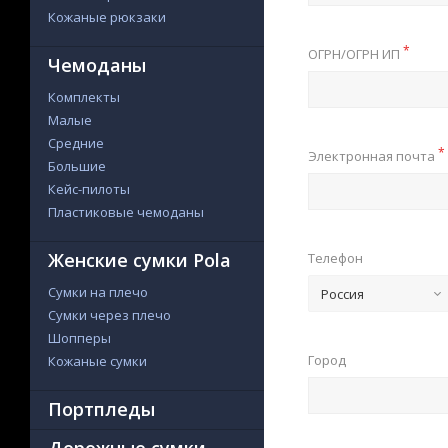
Кожаные рюкзаки
*
ОГРН/ОГРН ИП
Чемоданы
Комплекты
Малые
Средние
*
Электронная почта
Большие
Кейс-пилоты
Пластиковые чемоданы
Женские сумки Pola
Телефон
Сумки на плечо
Россия
Сумки через плечо
Шопперы
Город
Кожаные сумки
Портпледы