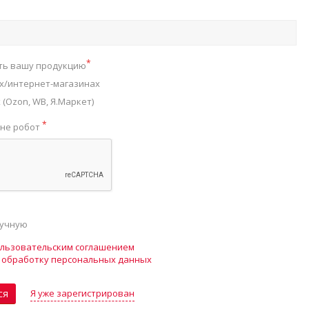
*
ть вашу продукцию
х/интернет-магазинах
(Ozon, WB, Я.Маркет)
*
 не робот
ручную
льзовательским соглашением
а
обработку персональных данных
Я уже зарегистрирован
ся