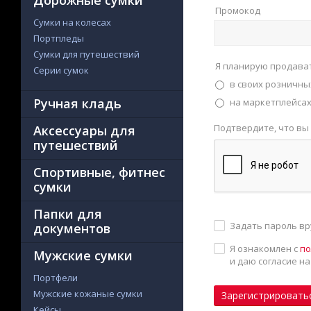
Дорожные сумки
Промокод
Сумки на колесах
Портпледы
Сумки для путешествий
Я планирую продава
Серии сумок
в своих розничны
Ручная кладь
на маркетплейсах 
Подтвердите, что вы
Аксессуары для
путешествий
Спортивные, фитнес
сумки
Папки для
Задать пароль в
документов
Я ознакомлен с
по
Мужские сумки
и даю согласие н
Портфели
Мужские кожаные сумки
Зарегистрировать
Кейсы