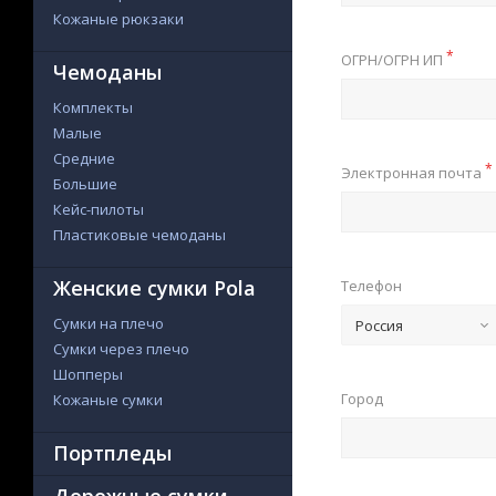
Кожаные рюкзаки
*
ОГРН/ОГРН ИП
Чемоданы
Комплекты
Малые
Средние
*
Электронная почта
Большие
Кейс-пилоты
Пластиковые чемоданы
Женские сумки Pola
Телефон
Сумки на плечо
Россия
Сумки через плечо
Шопперы
Город
Кожаные сумки
Портпледы