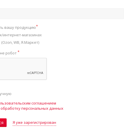
*
ть вашу продукцию
х/интернет-магазинах
(Ozon, WB, Я.Маркет)
*
 не робот
ручную
льзовательским соглашением
а
обработку персональных данных
Я уже зарегистрирован
ся