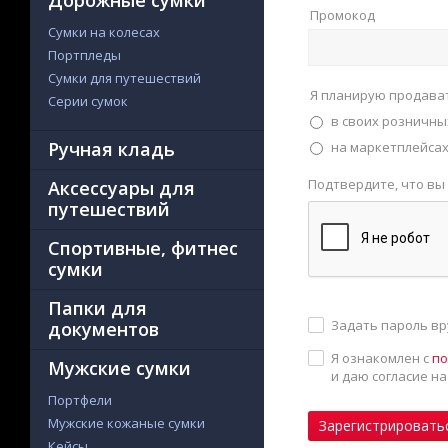
Дорожные сумки
Промокод
Сумки на колесах
Портпледы
Сумки для путешествий
Я планирую продава
Серии сумок
в своих розничны
Ручная кладь
на маркетплейсах 
Подтвердите, что вы
Аксессуары для
путешествий
Спортивные, фитнес
сумки
Папки для
Задать пароль в
документов
Я ознакомлен с
по
Мужские сумки
и даю согласие н
Портфели
Мужские кожаные сумки
Зарегистрировать
Кейсы