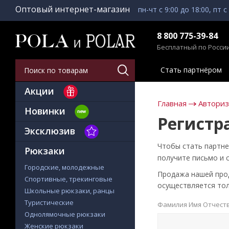
Оптовый интернет-магазин
пн-чт с 9:00 до 18:00, пт с
8 800 775-39-84
Бесплатный по Росси
Стать партнёром
Акции
Главная
Автори
Новинки
Регистр
Эксклюзив
Чтобы стать партне
Рюкзаки
получите письмо и 
Городские, молодежные
Продажа нашей проду
Спортивные, трекинговые
осуществляется тол
Школьные рюкзаки, ранцы
Туристические
Фамилия Имя Отчест
Однолямочные рюкзаки
Женские рюкзаки