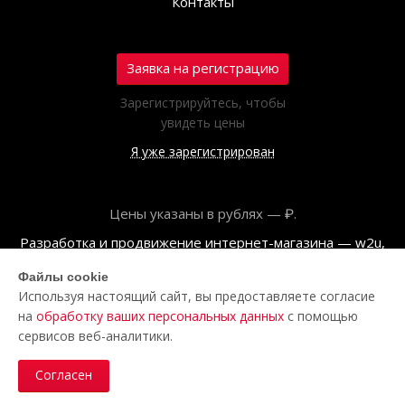
Контакты
Заявка на регистрацию
Зарегистрируйтесь, чтобы
увидеть цены
Я уже зарегистрирован
Цены указаны в рублях — ₽.
Разработка и продвижение интернет-магазина — w2u,
2018
Файлы cookie
Используя настоящий сайт, вы предоставляете согласие
© ООО «Полар центр», 2026
на
обработку ваших персональных данных
с помощью
Пользовательское соглашение
сервисов веб-аналитики.
Политика обработки персональных данных
Согласен