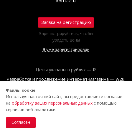
Контакты
Заявка на регистрацию
Зарегистрируйтесь, чтобы
увидеть цены
Я уже зарегистрирован
Цены указаны в рублях — ₽.
Разработка и продвижение интернет-магазина — w2u,
2018
Файлы cookie
Используя настоящий сайт, вы предоставляете согласие
© ООО «Полар центр», 2026
на
обработку ваших персональных данных
с помощью
Пользовательское соглашение
сервисов веб-аналитики.
Политика обработки персональных данных
Согласен