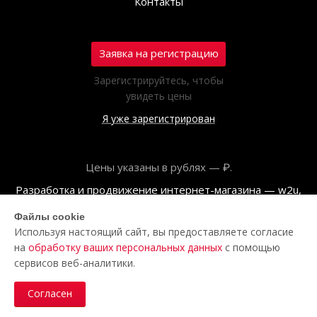
Контакты
Заявка на регистрацию
Зарегистрируйтесь, чтобы
увидеть цены
Я уже зарегистрирован
Цены указаны в рублях — ₽.
Разработка и продвижение интернет-магазина — w2u,
2018
Файлы cookie
Используя настоящий сайт, вы предоставляете согласие
© ООО «Полар центр», 2026
на
обработку ваших персональных данных
с помощью
Пользовательское соглашение
сервисов веб-аналитики.
Политика обработки персональных данных
Согласен