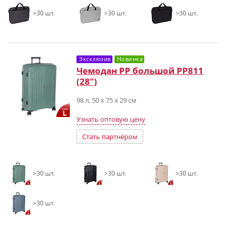
>30 шт.
>30 шт.
>30 шт.
Эксклюзив
Новинка
Чемодан PP большой РР811
(28")
98 л, 50 х 75 х 29 см
Узнать оптовую цену
Стать партнёром
>30 шт.
>30 шт.
>30 шт.
>30 шт.