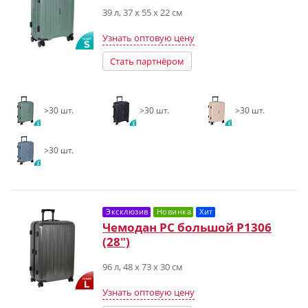
39 л, 37 х 55 х 22 см
Узнать оптовую цену
Стать партнёром
>30 шт.
>30 шт.
>30 шт.
>30 шт.
Эксклюзив
Новинка
Хит
Чемодан PC большой Р1306
(28")
96 л, 48 х 73 х 30 см
Узнать оптовую цену