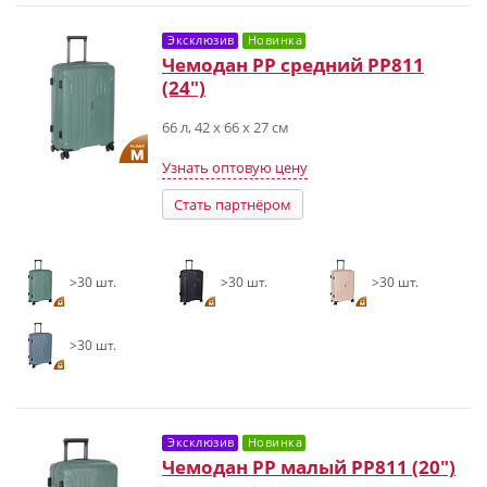
Эксклюзив
Новинка
Чемодан PP средний РР811
(24")
66 л, 42 х 66 х 27 см
Узнать оптовую цену
Стать партнёром
>30 шт.
>30 шт.
>30 шт.
>30 шт.
Эксклюзив
Новинка
Чемодан PP малый РР811 (20")