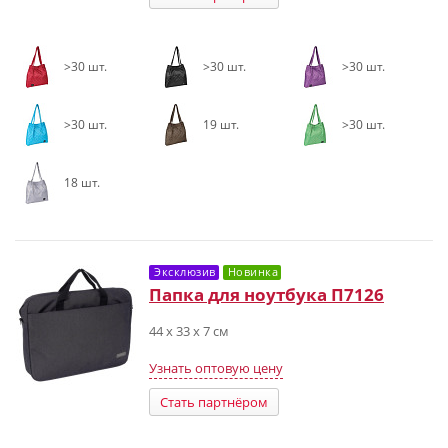
>30 шт.
>30 шт.
>30 шт.
>30 шт.
19 шт.
>30 шт.
18 шт.
Эксклюзив
Новинка
Папка для ноутбука П7126
44 х 33 х 7 см
Узнать оптовую цену
Стать партнёром