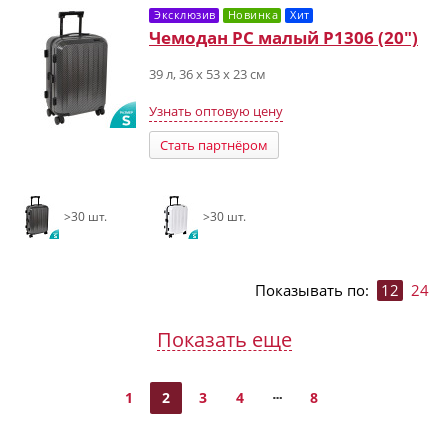
Эксклюзив
Новинка
Хит
Чемодан PC малый Р1306 (20")
39 л, 36 х 53 х 23 см
Узнать оптовую цену
Стать партнёром
>30 шт.
>30 шт.
Показывать по:
12
24
Показать еще
1
2
3
4
8