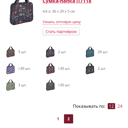
Сумка-папка П7118
4,6 л, 36 х 29 х 5 см
Узнать оптовую цену
Стать партнёром
5 шт.
2 шт.
29 шт.
>30 шт.
>30 шт.
2 шт.
3 шт.
>30 шт.
Показывать по:
12
24
1
2