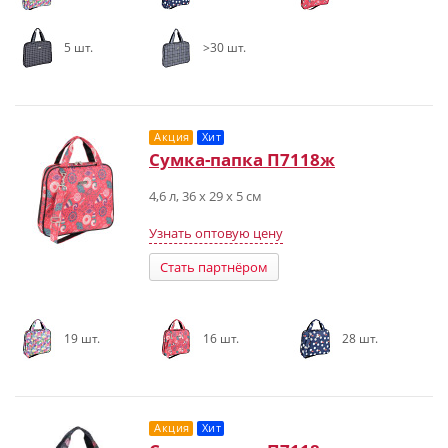
5 шт.
>30 шт.
Акция
Хит
Сумка-папка П7118ж
4,6 л, 36 х 29 х 5 см
Узнать оптовую цену
Стать партнёром
19 шт.
16 шт.
28 шт.
Акция
Хит