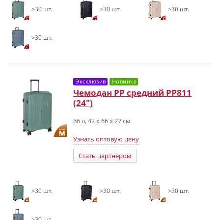
>30 шт.
>30 шт.
>30 шт.
>30 шт.
Эксклюзив
Новинка
Чемодан PP средний РР811
(24")
66 л, 42 х 66 х 27 см
Узнать оптовую цену
Стать партнёром
>30 шт.
>30 шт.
>30 шт.
>30 шт.