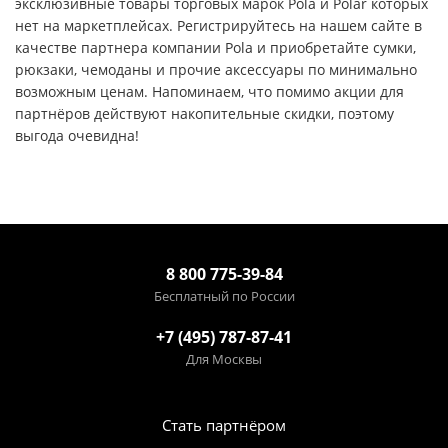
эксклюзивные товары торговых марок Pola и Polar которых
нет на маркетплейсах. Регистрируйтесь на нашем сайте в
качестве партнера компании Pola и приобретайте сумки,
рюкзаки, чемоданы и прочие аксессуары по минимально
возможным ценам. Напоминаем, что помимо акции для
партнёров действуют накопительные скидки, поэтому
выгода очевидна!
8 800 775-39-84
Бесплатный по России
+7 (495) 787-87-41
Для Москвы
Стать партнёром