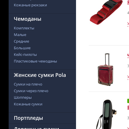
Кожаные рюкзаки
4
Чемоданы
Комплекты
Малые
Средние
Большие
Кейс-пилоты
Пластиковые чемоданы
7
Женские сумки Pola
Сумки на плечо
Сумки через плечо
Шопперы
Кожаные сумки
Портпледы
3