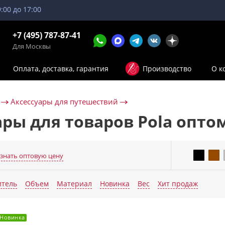
9:00 до 17:00
+7 (495) 787-87-41
Для Москвы
Оплата, доставка, гарантия
Производство
О к
Аксессуары для путешествий
ары для товаров Pola опто
знать оптовую цену
Еще п
итель
Объем
Материал
Новинка
Вес
Хит продаж
Новинка