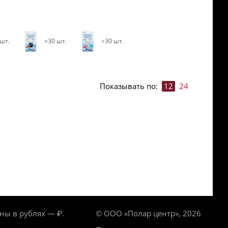
шт.
>30 шт.
>30 шт.
Показывать по:
12
24
ны в рублях — ₽.
© ООО «Полар центр», 2026