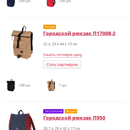
>30 шт.
>30 шт.
Акция
Городской рюкзак П17008-2
22 л, 29 x 44 x 13 см
Узнать оптовую цену
Стать партнёром
>30 шт.
1 шт.
Эксклюзив
Акция
Городской рюкзак П950
20,7 л, 29 х 42 х 17 см