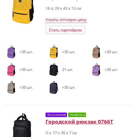
16 л, 29 x 43 x 13 см
Узнать оптовую цену
Стать партнёром
>30 шт.
>30 шт.
>30 шт.
>30 шт.
21 шт.
>30 шт.
>30 шт.
>30 шт.
Эксклюзив
Новинка
Городской рюкзак 0766T
3 л, 17 х 30 х 7 см