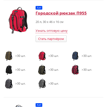
Хит
Городской рюкзак П955
20 л, 30 х 46 х 16 см
Узнать оптовую цену
Стать партнёром
>30 шт.
>30 шт.
>30 шт.
>30 шт.
>30 шт.
>30 шт.
>30 шт.
>30 шт.
Хит