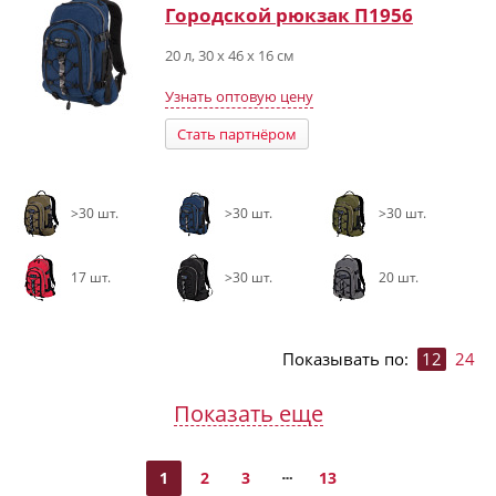
Городской рюкзак П1956
20 л, 30 х 46 х 16 см
Узнать оптовую цену
Стать партнёром
>30 шт.
>30 шт.
>30 шт.
17 шт.
>30 шт.
20 шт.
Показывать по:
12
24
Показать еще
1
2
3
13