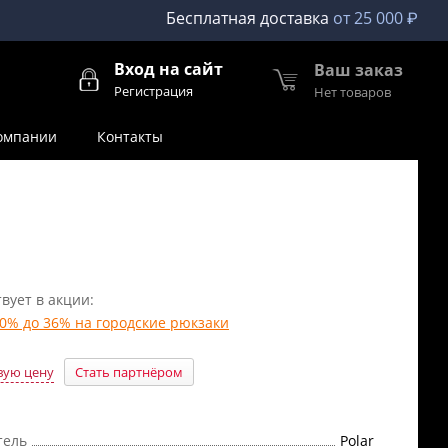
Бесплатная доставка
от 25 000 ₽
Вход на сайт
Ваш заказ
Регистрация
Нет товаров
омпании
Контакты
вует в акции:
10% до 36% на городские рюкзаки
вую цену
Стать партнёром
тель
Polar