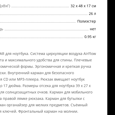
ДхВхГ)
32 х 48 х 17 см
26 л
Полиэстер
дь
нет
0.95 кг
AR для ноутбука. Система циркуляции воздуха AirFlow
та и максимального удобства для спины. Плечевые
омической формы. Эргономичная и крепкая ручка
ски. Внутренний карман для безопасного
 CD или MP3-плеера. Рюкзак вмещает ноутбук
о 17 дюйма. Размеры отсека для ноутбука 39 x 27 x
 для солнцезащитных очков. Карман для мобильного
а правой лямке рюкзака. Карман для бутылки с
ман органайзер для мелких предметов. Съёмный
я ключей. Фронтальный карман на молнии.