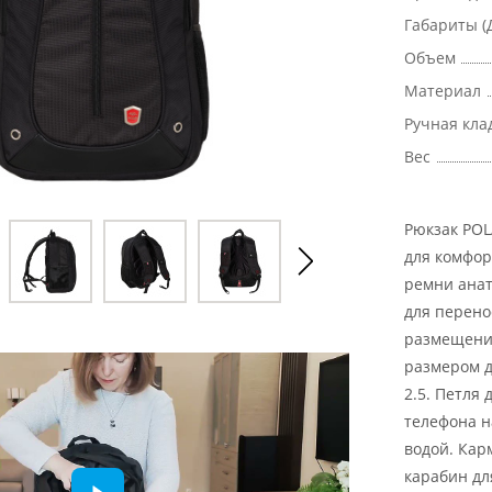
Габариты (
Объем
Материал
Ручная кла
Вес
Рюкзак POL
для комфор
ремни анат
для перено
размещения
размером д
2.5. Петля
телефона н
водой. Кар
карабин дл