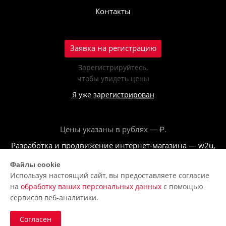
Контакты
Заявка на регистрацию
Зарегистрируйтесь,
чтобы увидеть цены
Я уже зарегистрирован
Цены указаны в рублях — ₽.
Разработка и продвижение интернет-магазина — w2u,
2018
Файлы cookie
Используя настоящий сайт, вы предоставляете согласие
© ООО «Полар центр», 2026
на
обработку ваших персональных данных
с помощью
Пользовательское соглашение
сервисов веб-аналитики.
Политика обработки персональных данных
Согласен