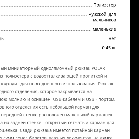
Полиэстер
мужской, для
мальчиков
маленькие
дь
нет
0.45 кг
ный миниатюрный однолямочный рюкзак POLAR
з полиэстера с водоотталкивающей пропиткой и
подходит для повседневного использования. Рюкзак
 одного отделения, которое закрывается на
юю молнию и оснащён USB-кабелем и USB - портом.
овного отделения есть небольшой карман для
а передней стенке расположен маленький кармашек
 а на задней стенке - открытый сетчатый карман для
ошелька. Сзади рюкзака имеется потайной карман
х сумм денег, билетов, важных документов, на лямке