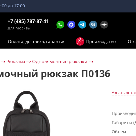
9:00 до 17:00
+7 (495) 787-87-41
Для Москвы
Оплата, доставка, гарантия
Производство
О к
Рюкзаки
Однолямочные рюкзаки
мочный рюкзак П0136
Узнать опто
Производи
Габариты (
Объем