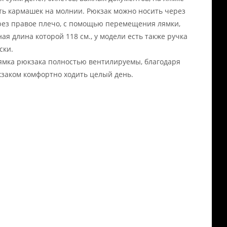
ть кармашек на молнии. Рюкзак можно носить через
рез правое плечо, с помощью перемещения лямки,
ая длина которой 118 см., у модели есть также ручка
ски.
ямка рюкзака полностью вентилируемы, благодаря
кзаком комфортно ходить целый день.