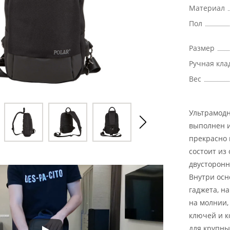
Материал
Пол
Размер
Ручная кла
Вес
Ультрамод
выполнен и
прекрасно 
состоит из
двусторонн
Внутри осн
гаджета, н
на молнии,
ключей и к
для крупны