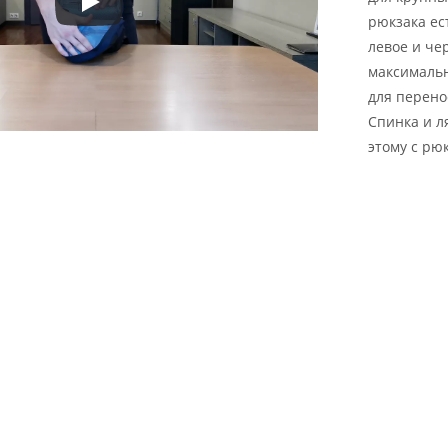
рюкзака ес
левое и че
максимальн
для перено
Спинка и л
этому с рю