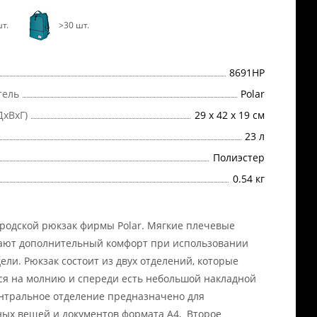
т.
>30 шт.
8691НР
тель
Polar
ДхВхГ)
29 х 42 х 19 см
23 л
Полиэстер
0.54 кг
родской рюкзак фирмы Polar. Мягкие плечевые
ают дополнительный комфорт при использовании
ели. Рюкзак состоит из двух отделений, которые
я на молнию и спереди есть небольшой накладной
нтральное отделение предназначено для
ых вещей и документов формата А4, Второе