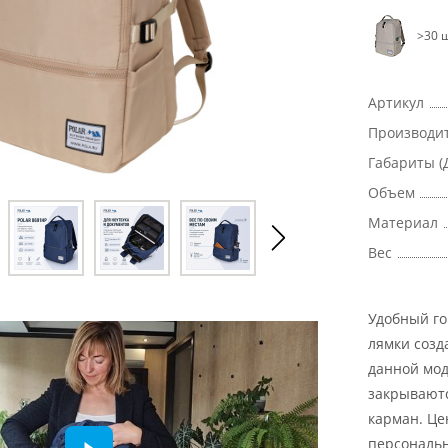
>30 ш
Артикул
Производи
Габариты (
Объем
Материал
Вес
Удобный го
лямки созд
данной мод
закрываютс
карман. Це
персональн