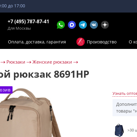
9:00 до 17:00
+7 (495) 787-87-41
Для Москвы
Оплата, доставка, гарантия
Производство
О к
Рюкзаки
Женские рюкзаки
ой рюкзак 8691НР
юзив
Узнать опто
Дополнит
товары "н
>30 ш