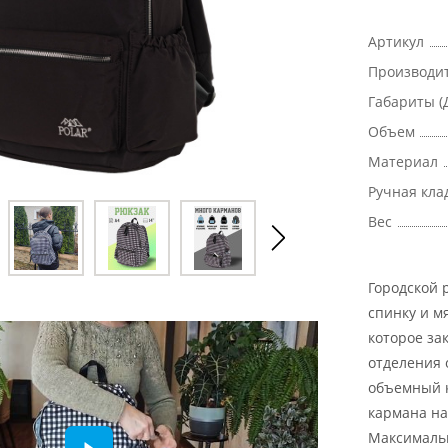
Артикул
Производи
Габариты (
Объем
Материал
Ручная кла
Вес
Городской 
спинку и м
которое за
отделения 
объемный к
кармана на
Максимальн