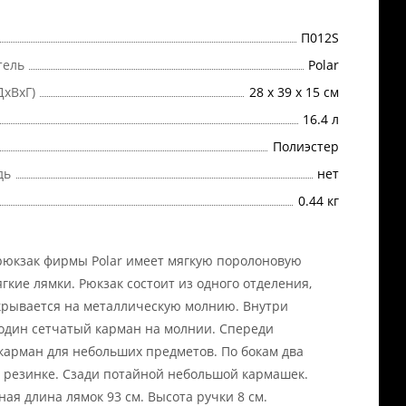
П012S
тель
Polar
ДхВхГ)
28 х 39 х 15 см
16.4 л
Полиэстер
дь
нет
0.44 кг
рюкзак фирмы Polar имеет мягкую поролоновую
ягкие лямки. Рюкзак состоит из одного отделения,
крывается на металлическую молнию. Внутри
один сетчатый карман на молнии. Спереди
арман для небольших предметов. По бокам два
 резинке. Сзади потайной небольшой кармашек.
ая длина лямок 93 см. Высота ручки 8 см.