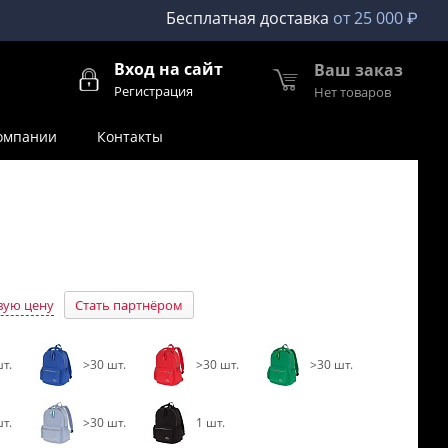
Бесплатная доставка
от 25 000 ₽
Вход на сайт
Ваш заказ
Регистрация
Нет товаров
омпании
Контакты
вую цену
Стать партнёром
т.
>30 шт.
>30 шт.
>30 шт.
т.
>30 шт.
1 шт.