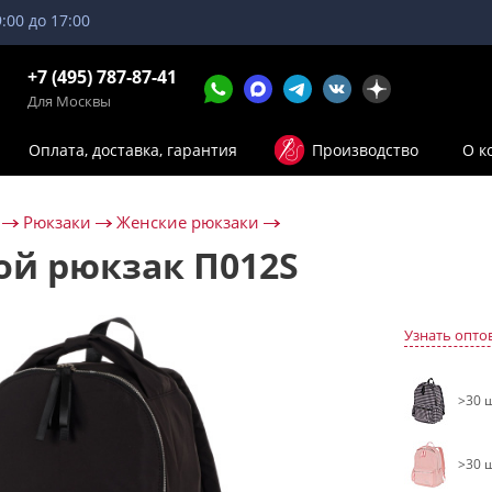
9:00 до 17:00
+7 (495) 787-87-41
Для Москвы
Оплата, доставка, гарантия
Производство
О к
Рюкзаки
Женские рюкзаки
ой рюкзак П012S
Узнать опто
>30 ш
>30 ш