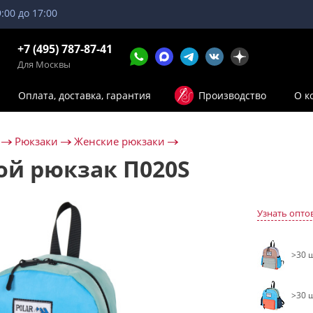
9:00 до 17:00
+7 (495) 787-87-41
Для Москвы
Оплата, доставка, гарантия
Производство
О к
Рюкзаки
Женские рюкзаки
ой рюкзак П020S
Узнать опто
>30 ш
>30 ш