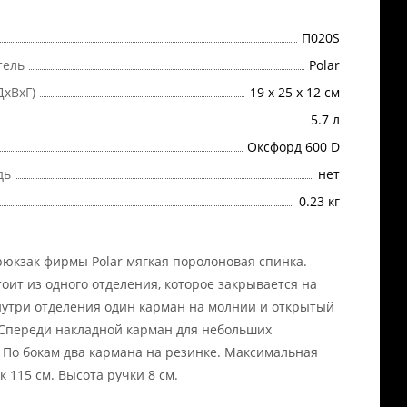
П020S
тель
Polar
ДхВхГ)
19 х 25 х 12 см
5.7 л
Оксфорд 600 D
дь
нет
0.23 кг
рюкзак фирмы Polar мягкая поролоновая спинка.
тоит из одного отделения, которое закрывается на
утри отделения один карман на молнии и открытый
Спереди накладной карман для небольших
 По бокам два кармана на резинке. Максимальная
к 115 см. Высота ручки 8 см.