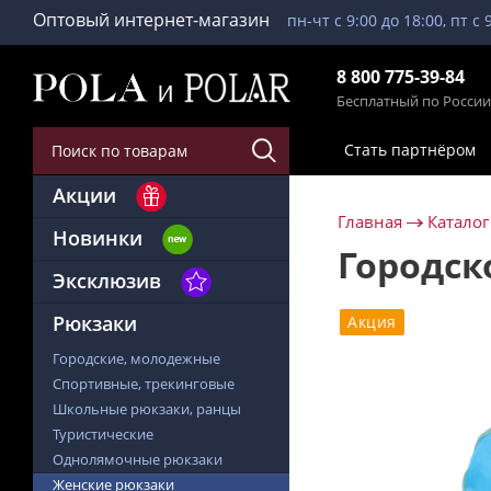
Оптовый интернет-магазин
пн-чт с 9:00 до 18:00, пт с 
8 800 775-39-84
Бесплатный по России
Стать партнёром
Акции
Главная
Каталог
Новинки
Городск
Эксклюзив
Рюкзаки
Акция
Городские, молодежные
Спортивные, трекинговые
Школьные рюкзаки, ранцы
Туристические
Однолямочные рюкзаки
Женские рюкзаки