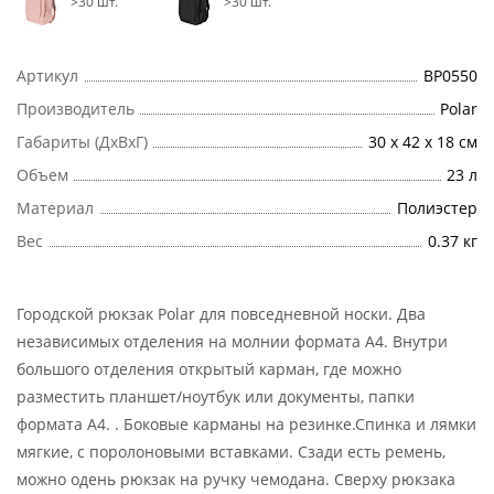
>30 шт.
>30 шт.
Артикул
ВР0550
Производитель
Polar
Габариты (ДхВхГ)
30 х 42 х 18 см
Объем
23 л
Материал
Полиэстер
Вес
0.37 кг
Городской рюкзак Polar для повседневной носки. Два
независимых отделения на молнии формата А4. Внутри
большого отделения открытый карман, где можно
разместить планшет/ноутбук или документы, папки
формата А4. . Боковые карманы на резинке.Спинка и лямки
мягкие, с поролоновыми вставками. Сзади есть ремень,
можно одень рюкзак на ручку чемодана. Сверху рюкзака