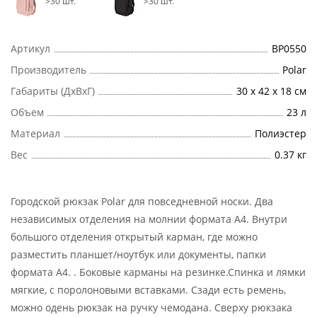
>30 шт.
>30 шт.
Артикул
ВР0550
Производитель
Polar
Габариты (ДхВхГ)
30 х 42 х 18 см
Объем
23 л
Материал
Полиэстер
Вес
0.37 кг
Городской рюкзак Polar для повседневной носки. Два
независимых отделения на молнии формата А4. Внутри
большого отделения открытый карман, где можно
разместить планшет/ноутбук или документы, папки
формата А4. . Боковые карманы на резинке.Спинка и лямки
мягкие, с поролоновыми вставками. Сзади есть ремень,
можно одень рюкзак на ручку чемодана. Сверху рюкзака