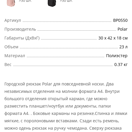
>30 шт.
>30 шт.
Артикул
ВР0550
Производитель
Polar
Габариты (ДхВхГ)
30 х 42 х 18 см
Объем
23 л
Материал
Полиэстер
Вес
0.37 кг
Городской рюкзак Polar для повседневной носки. Два
независимых отделения на молнии формата А4. Внутри
большого отделения открытый карман, где можно
разместить планшет/ноутбук или документы, папки
формата А4. . Боковые карманы на резинке.Спинка и лямки
мягкие, с поролоновыми вставками. Сзади есть ремень,
можно одень рюкзак на ручку чемодана. Сверху рюкзака