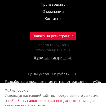
Производство
О компании
Контакты
Заявка на регистрацию
Зарегистрируйтесь,
чтобы увидеть цены
Я уже зарегистрирован
Цены указаны в рублях — ₽.
Разработка и продвижение интернет-магазина — w2u,
2018
Файлы cookie
Используя настоящий сайт, вы предоставляете согласие
© ООО «Полар центр», 2026
на
обработку ваших персональных данных
с помощью
Пользовательское соглашение
сервисов веб-аналитики.