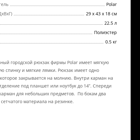
тель
Polar
ДхВхГ)
29 х 43 х 18 см
22.5 л
Полиэстер
0.5 кг
ный городской рюкзак фирмы Polar имеет мягкую
ю спинку и мягкие лямки. Рюкзак имеет одно
 которое закрывается на молнию. Внутри карман на
тделение под планшет или ноутбук до 14”. Спереди
арман для небольших предметов. По бокам два
 сетчатого материала на резинке.