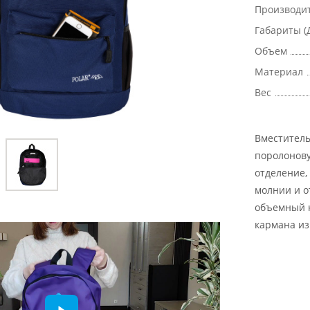
Производи
Габариты (
Объем
Материал
Вес
Вместитель
поролонову
отделение,
молнии и о
объемный к
кармана из