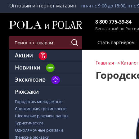
Оптовый интернет-магазин
пн-чт с 9:00 до 18:00, пт с 
8 800 775-39-84
Бесплатный по России
Стать партнёром
Акции
Главная
Каталог
Новинки
Городск
Эксклюзив
Рюкзаки
Городские, молодежные
Спортивные, трекинговые
Школьные рюкзаки, ранцы
Туристические
Однолямочные рюкзаки
Женские рюкзаки