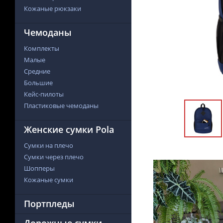
Кожаные рюкзаки
Чемоданы
Комплекты
Малые
Средние
Большие
Кейс-пилоты
Пластиковые чемоданы
Женские сумки Pola
Сумки на плечо
Сумки через плечо
Шопперы
Кожаные сумки
Портпледы