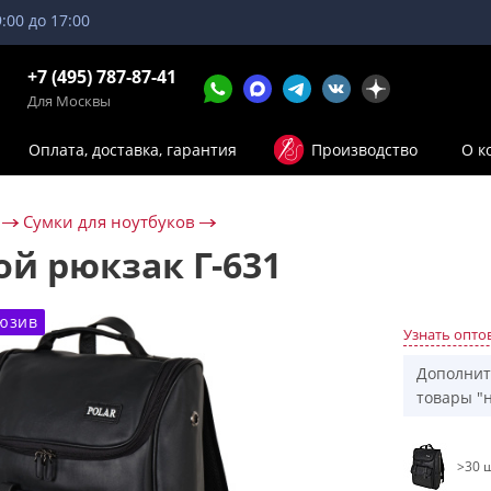
9:00 до 17:00
+7 (495) 787-87-41
Для Москвы
Оплата, доставка, гарантия
Производство
О к
Сумки для ноутбуков
ой рюкзак Г-631
юзив
Узнать опто
Дополнит
товары "н
>30 ш