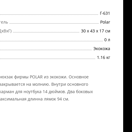
Г-631
тель
Polar
ДхВхГ)
30 х 43 х 17 см
0 л
Экокожа
1.16 кг
рюкзак фирмы POLAR из экокожи. Основное
закрывается на молнию. Внутри основного
карман для ноутбука 14 дюймов. Два боковых
аксимальная длинна лямок 94 см.