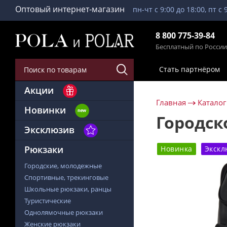
Оптовый интернет-магазин
пн-чт с 9:00 до 18:00, пт с 
8 800 775-39-84
Бесплатный по России
Стать партнёром
Акции
Главная
Каталог
Новинки
Городск
Эксклюзив
Рюкзаки
Новинка
Экскл
Городские, молодежные
Спортивные, трекинговые
Школьные рюкзаки, ранцы
Туристические
Однолямочные рюкзаки
Женские рюкзаки