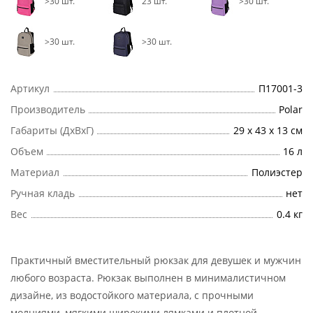
>30 шт.
23 шт.
>30 шт.
>30 шт.
>30 шт.
Артикул
П17001-3
Производитель
Polar
Габариты (ДхВхГ)
29 x 43 x 13 см
Объем
16 л
Материал
Полиэстер
Ручная кладь
нет
Вес
0.4 кг
Практичный вместительный рюкзак для девушек и мужчин
любого возраста. Рюкзак выполнен в минималистичном
дизайне, из водостойкого материала, с прочными
молниями, мягкими широкими лямками и плотной