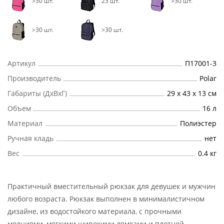
>30 шт.
23 шт.
>30 шт.
>30 шт.
>30 шт.
Артикул
П17001-3
Производитель
Polar
Габариты (ДхВхГ)
29 x 43 x 13 см
Объем
16 л
Материал
Полиэстер
Ручная кладь
нет
Вес
0.4 кг
Практичный вместительный рюкзак для девушек и мужчин
любого возраста. Рюкзак выполнен в минималистичном
дизайне, из водостойкого материала, с прочными
молниями, мягкими широкими лямками и плотной