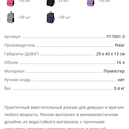
>30 шт.
23 шт.
>30 шт.
>30 шт.
>30 шт.
Артикул
П17001-3
Производитель
Polar
Габариты (ДхВхГ)
29 x 43 x 13 см
Объем
16 л
Материал
Полиэстер
Ручная кладь
нет
Вес
0.4 кг
Практичный вместительный рюкзак для девушек и мужчин
любого возраста. Рюкзак выполнен в минималистичном
дизайне, из водостойкого материала, с прочными
молниями, мягкими широкими лямками и плотной