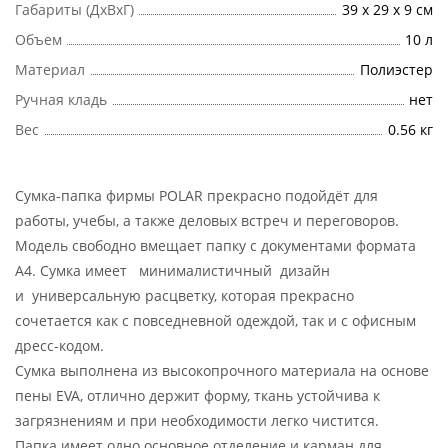
Габариты (ДхВхГ)
39 х 29 х 9 см
Объем
10 л
Материал
Полиэстер
Ручная кладь
нет
Вес
0.56 кг
Сумка-папка фирмы POLAR прекрасно подойдёт для
работы, учебы, а также деловых встреч и переговоров.
Модель свободно вмещает папку с документами формата
А4. Сумка имеет минималистичный дизайн
и универсальную расцветку, которая прекрасно
сочетается как с повседневной одеждой, так и с офисным
дресс-кодом.
Сумка выполнена из высокопрочного материала на основе
пены EVA, отлично держит форму, ткань устойчива к
загрязнениям и при необходимости легко чистится.
Папка имеет одно основное отделение и карман для