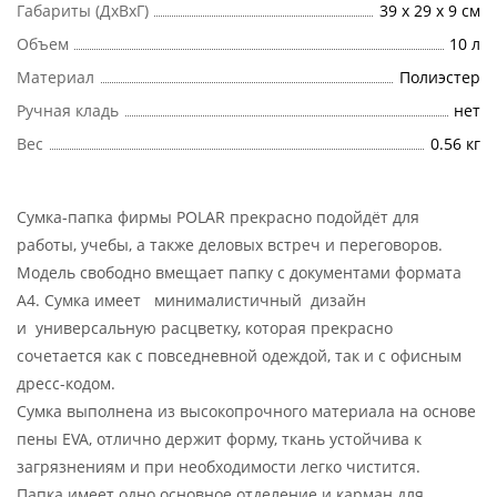
Габариты (ДхВхГ)
39 х 29 х 9 см
Объем
10 л
Материал
Полиэстер
Ручная кладь
нет
Вес
0.56 кг
Сумка-папка фирмы POLAR прекрасно подойдёт для
работы, учебы, а также деловых встреч и переговоров.
Модель свободно вмещает папку с документами формата
А4. Сумка имеет минималистичный дизайн
и универсальную расцветку, которая прекрасно
сочетается как с повседневной одеждой, так и с офисным
дресс-кодом.
Сумка выполнена из высокопрочного материала на основе
пены EVA, отлично держит форму, ткань устойчива к
загрязнениям и при необходимости легко чистится.
Папка имеет одно основное отделение и карман для