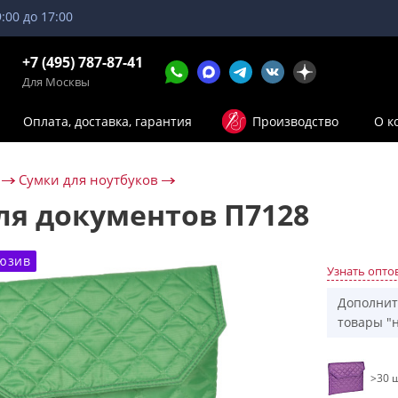
9:00 до 17:00
+7 (495) 787-87-41
Для Москвы
Оплата, доставка, гарантия
Производство
О к
Сумки для ноутбуков
ля документов П7128
юзив
Узнать опто
Дополнит
товары "н
>30 ш