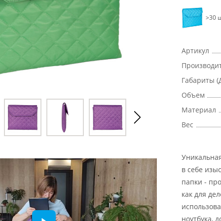
>30 ш
Артикул
Производи
Габариты (
Объем
Материал
Вес
Уникальная
в себе изы
папки - пр
как для де
использова
ноутбука, 