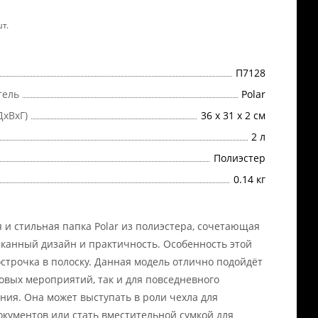
т.
П7128
тель
Polar
ДхВхГ)
36 х 31 х 2 см
2 л
Полиэстер
0.14 кг
 и стильная папка Polar из полиэстера, сочетающая
сканный дизайн и практичность. Особенность этой
острочка в полоску. Данная модель отлично подойдёт
ловых мероприятий, так и для повседневного
ния. Она может выступать в роли чехла для
документов или стать вместительной сумкой для