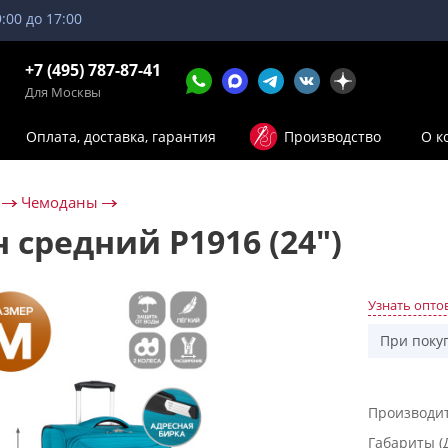
9:00 до 17:00
+7 (495) 787-87-41
Для Москвы
Оплата, доставка, гарантия
Производство
О к
Чемоданы
 средний Р1916 (24")
Узнать опто
При поку
Производи
Габариты (