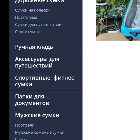
Дорожные сумки
Сумки на колесах
Портпледы
Сумки для путешествий
Серии сумок
Ручная кладь
Аксессуары для
путешествий
Спортивные, фитнес
сумки
Папки для
документов
Мужские сумки
Портфели
Мужские кожаные сумки
Кейсы