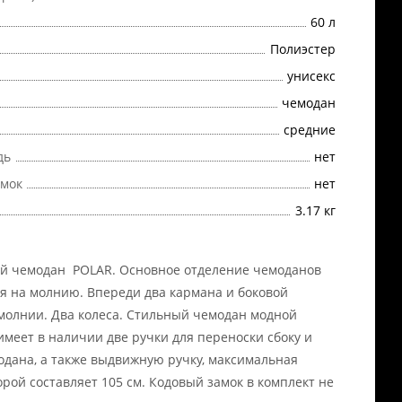
60 л
Полиэстер
унисекс
чемодан
cредние
дь
нет
амок
нет
3.17 кг
й чемодан POLAR. Основное отделение чемоданов
я на молнию. Впереди два кармана и боковой
молнии. Два колеса. Стильный чемодан модной
имеет в наличии две ручки для переноски сбоку и
одана, а также выдвижную ручку, максимальная
орой составляет 105 см. Кодовый замок в комплект не