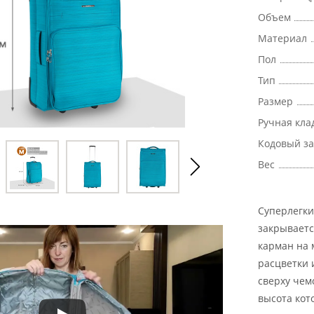
Объем
Материал
Пол
Тип
Размер
Ручная кла
Кодовый з
Вес
Суперлегки
закрываетс
карман на 
расцветки 
сверху чем
высота кот