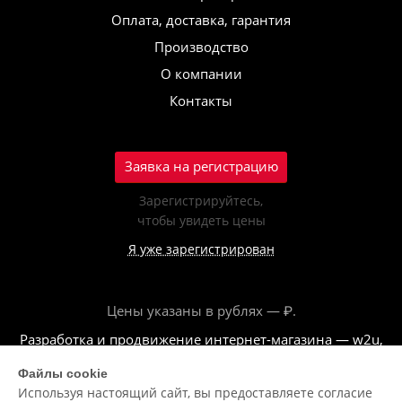
Оплата, доставка, гарантия
Производство
О компании
Контакты
Заявка на регистрацию
Зарегистрируйтесь,
чтобы увидеть цены
Я уже зарегистрирован
Цены указаны в рублях — ₽.
Разработка и продвижение интернет-магазина — w2u,
2018
Файлы cookie
Используя настоящий сайт, вы предоставляете согласие
© ООО «Полар центр», 2026